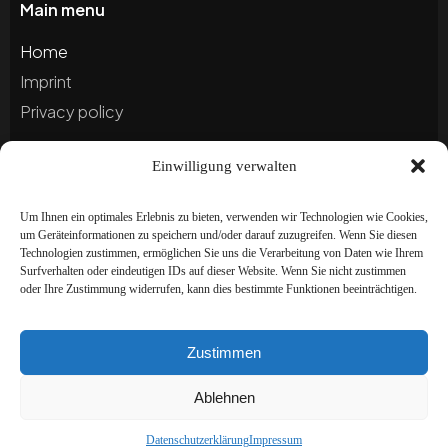
Main menu
Home
Imprint
Privacy policy
Einwilligung verwalten
Blog
Portfolio
Um Ihnen ein optimales Erlebnis zu bieten, verwenden wir Technologien wie Cookies,
um Geräteinformationen zu speichern und/oder darauf zuzugreifen. Wenn Sie diesen
Technologien zustimmen, ermöglichen Sie uns die Verarbeitung von Daten wie Ihrem
Newsletter
Surfverhalten oder eindeutigen IDs auf dieser Website. Wenn Sie nicht zustimmen
oder Ihre Zustimmung widerrufen, kann dies bestimmte Funktionen beeinträchtigen.
Subscribe to our newsletter to stay up to date and
receive special offers!
Zustimmen
Ablehnen
Datenschutzerklärung
Impressum