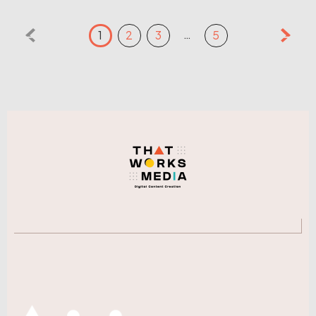
…
1
2
3
5