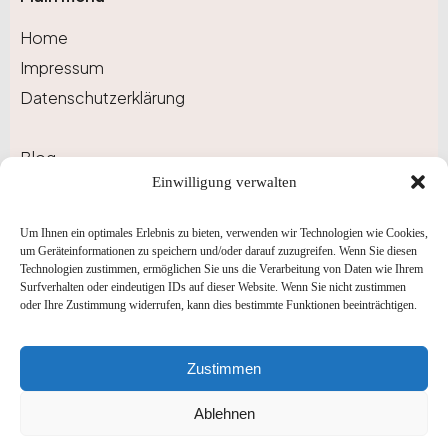
Home
Impressum
Datenschutzerklärung
Blog
Einwilligung verwalten
Portfolio
Um Ihnen ein optimales Erlebnis zu bieten, verwenden wir Technologien wie Cookies,
Newsletter
um Geräteinformationen zu speichern und/oder darauf zuzugreifen. Wenn Sie diesen
Technologien zustimmen, ermöglichen Sie uns die Verarbeitung von Daten wie Ihrem
Surfverhalten oder eindeutigen IDs auf dieser Website. Wenn Sie nicht zustimmen
Abonnieren Sie unseren Newsletter, um auf dem
oder Ihre Zustimmung widerrufen, kann dies bestimmte Funktionen beeinträchtigen.
Laufenden zu bleiben und besondere
Angebote zu erhalten!
Zustimmen
Ablehnen