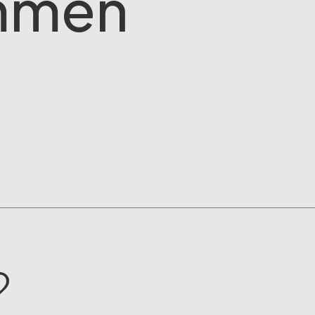
mmen
?