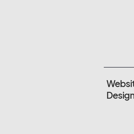
Websi
Desig