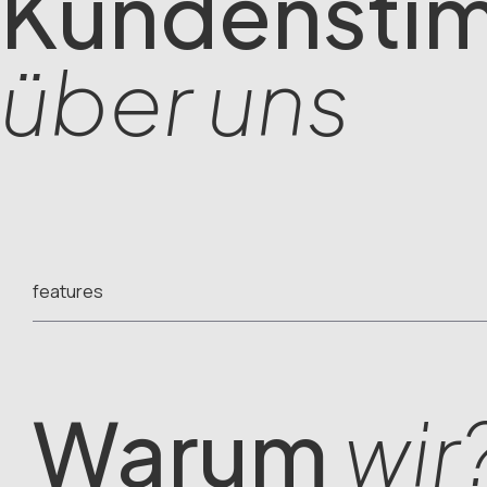
Kundensti
über uns
features
Warum
wir