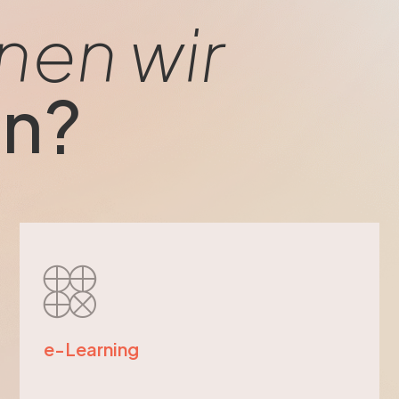
nen wir
en?
e-Learning