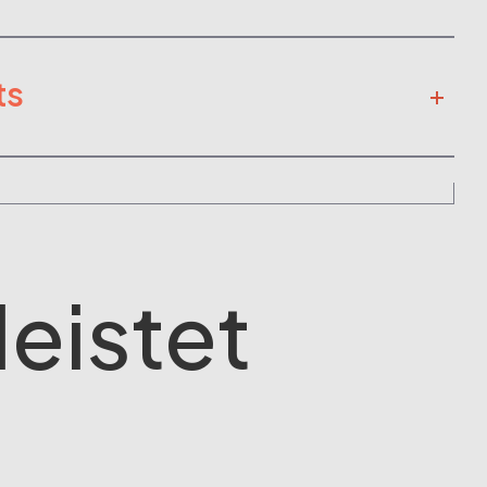
ts
leistet