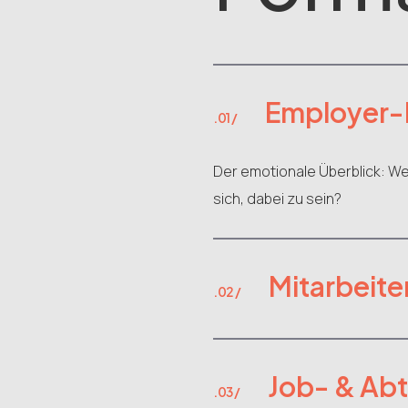
Employer-
.01 /
Der emotionale Überblick: Wer
sich, dabei zu sein?
Mitarbeite
.02 /
Job- & Ab
.03 /