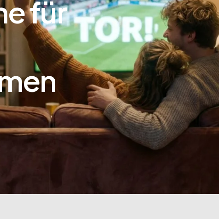
e für
hmen