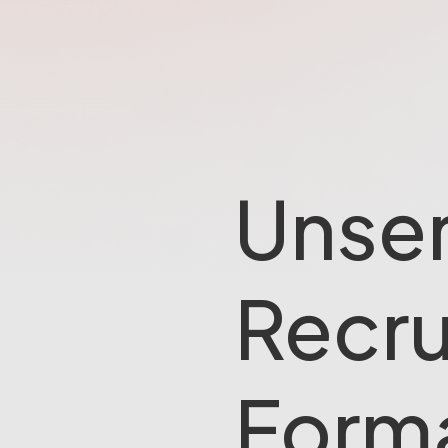
Unse
Recru
Form