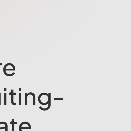
re
iting-
ate