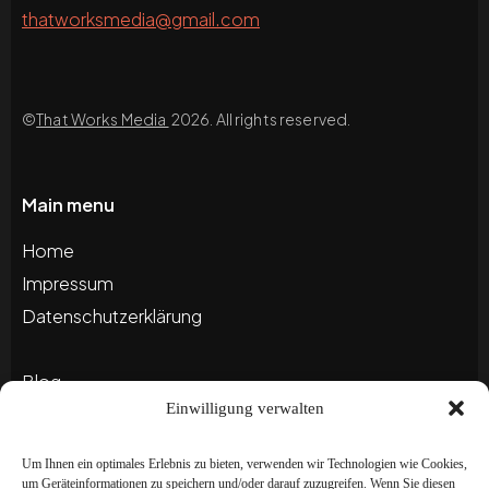
thatworksmedia@gmail.com
©
That Works Media
2026. All rights reserved.
Main menu
Home
Impressum
Datenschutzerklärung
Blog
Einwilligung verwalten
Portfolio
Um Ihnen ein optimales Erlebnis zu bieten, verwenden wir Technologien wie Cookies,
um Geräteinformationen zu speichern und/oder darauf zuzugreifen. Wenn Sie diesen
Newsletter