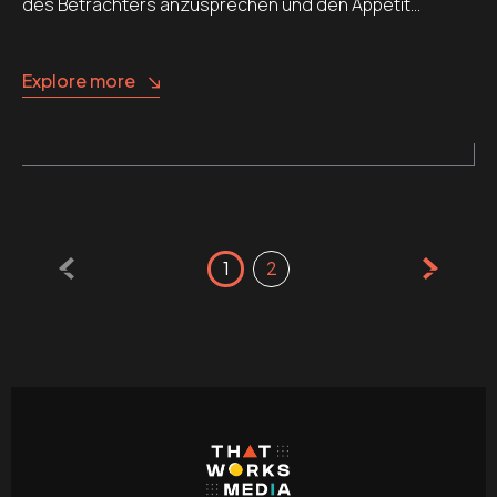
des Betrachters anzusprechen und den Appetit…
Explore more
Seitennummerierung
1
2
der
Beiträge