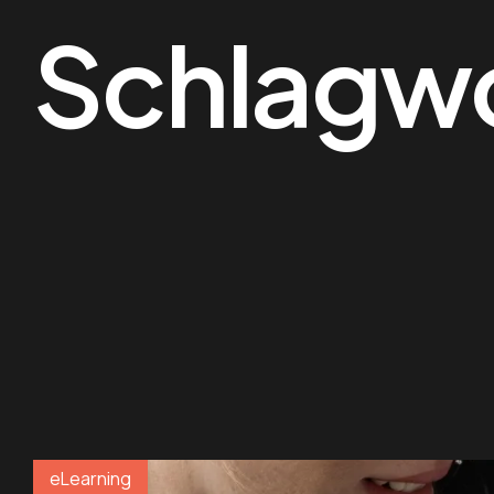
Schlagw
eLearning