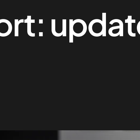
ort:
updat