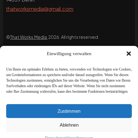
thatworksmedia@gmail.com
©
That Works Media
2026. All rights reserved.
Einwilligung verwalten
Main menu
Um Ihnen ein optimales Erlebnis zu bieten, verwenden wir Technologien wie Cookies,
Home
um Geräteinformationen zu speichern und/oder darauf zuzugreifen. Wenn Sie diesen
Technologien zustimmen, ermöglichen Sie uns die Verarbeitung von Daten wie Ihrem
Impressum
Surfverhalten oder eindeutigen IDs auf dieser Website. Wenn Sie nicht zustimmen
oder Ihre Zustimmung widerrufen, kann dies bestimmte Funktionen beeinträchtigen.
Datenschutzerklärung
Blog
Zustimmen
Portfolio
Ablehnen