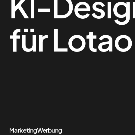
KI-Desi
für Lotao
Marketing
Werbung