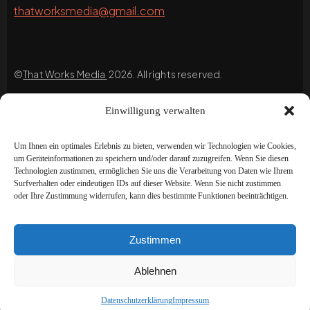
thatworksmedia@gmail.com
©
That Works Media
2026. All rights reserved.
Einwilligung verwalten
Main menu
Um Ihnen ein optimales Erlebnis zu bieten, verwenden wir Technologien wie Cookies,
Home
um Geräteinformationen zu speichern und/oder darauf zuzugreifen. Wenn Sie diesen
Technologien zustimmen, ermöglichen Sie uns die Verarbeitung von Daten wie Ihrem
Impressum
Surfverhalten oder eindeutigen IDs auf dieser Website. Wenn Sie nicht zustimmen
oder Ihre Zustimmung widerrufen, kann dies bestimmte Funktionen beeinträchtigen.
Datenschutzerklärung
Blog
Zustimmen
Portfolio
Ablehnen
Datenschutzerklärung
Impressum
Newsletter