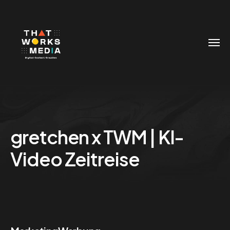
gretchen x TWM | KI-
Video Zeitreise