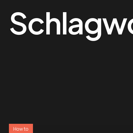
Schlagw
How to