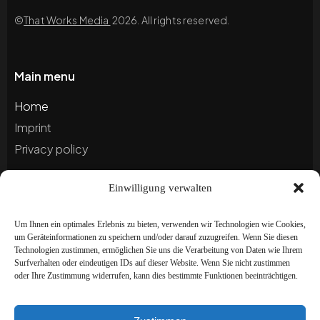
©
That Works Media
2026. All rights reserved.
Main menu
Home
Imprint
Privacy policy
Einwilligung verwalten
Blog
Portfolio
Um Ihnen ein optimales Erlebnis zu bieten, verwenden wir Technologien wie Cookies,
um Geräteinformationen zu speichern und/oder darauf zuzugreifen. Wenn Sie diesen
Technologien zustimmen, ermöglichen Sie uns die Verarbeitung von Daten wie Ihrem
Newsletter
Surfverhalten oder eindeutigen IDs auf dieser Website. Wenn Sie nicht zustimmen
oder Ihre Zustimmung widerrufen, kann dies bestimmte Funktionen beeinträchtigen.
Subscribe to our newsletter to stay up to date and
receive special offers!