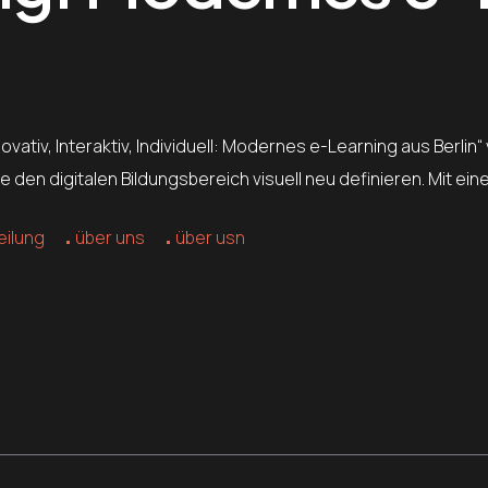
ovativ, Interaktiv, Individuell: Modernes e-Learning aus Berli
den digitalen Bildungsbereich visuell neu definieren. Mit ei
eilung
über uns
über usn