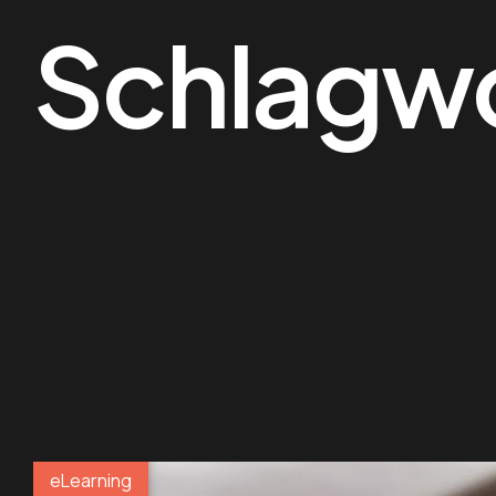
Schlagw
eLearning