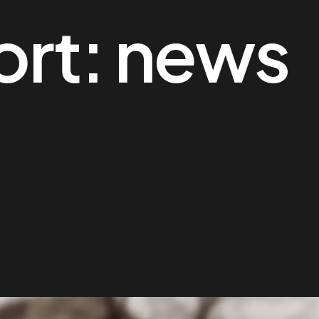
ort:
news