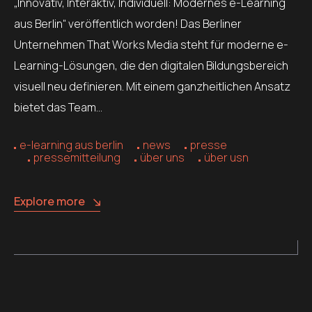
„Innovativ, Interaktiv, Individuell: Modernes e-Learning
aus Berlin“ veröffentlich worden! Das Berliner
Unternehmen That Works Media steht für moderne e-
Learning-Lösungen, die den digitalen Bildungsbereich
visuell neu definieren. Mit einem ganzheitlichen Ansatz
bietet das Team…
e-learning aus berlin
news
presse
pressemitteilung
über uns
über usn
Explore more