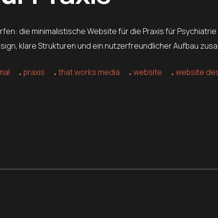
en: die minimalistische Website für die Praxis für Psychiatrie
Design, klare Strukturen und ein nutzerfreundlicher Aufbau z
mal
praxis
that works media
website
website de