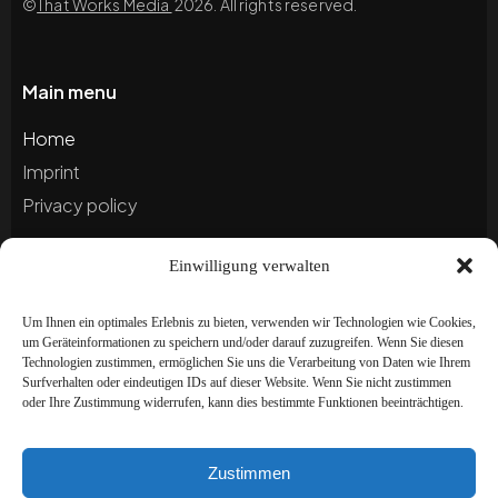
©
That Works Media
2026. All rights reserved.
Main menu
Home
Imprint
Privacy policy
Einwilligung verwalten
Blog
Portfolio
Um Ihnen ein optimales Erlebnis zu bieten, verwenden wir Technologien wie Cookies,
um Geräteinformationen zu speichern und/oder darauf zuzugreifen. Wenn Sie diesen
Technologien zustimmen, ermöglichen Sie uns die Verarbeitung von Daten wie Ihrem
Newsletter
Surfverhalten oder eindeutigen IDs auf dieser Website. Wenn Sie nicht zustimmen
oder Ihre Zustimmung widerrufen, kann dies bestimmte Funktionen beeinträchtigen.
Subscribe to our newsletter to stay up to date and
receive special offers!
Zustimmen