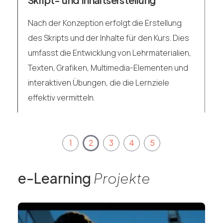
E
Nach der Konzeption erfolgt die Erstellung
In
des Skripts und der Inhalte für den Kurs. Dies
Ku
umfasst die Entwicklung von Lehrmaterialien,
t
wi
Texten, Grafiken, Multimedia-Elementen und
en
Gr
interaktiven Übungen, die die Lernziele
so
effektiv vermitteln.
& 
e-Learning
Projekte