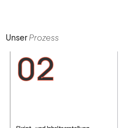
Unser
Prozess
02
P
Skript- und Inhaltserstellung