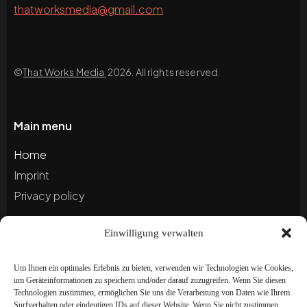
thatworksmedia@gmail.com
©
That Works Media
2026. All rights reserved.
Main menu
Home
Imprint
Privacy policy
Einwilligung verwalten
Blog
Portfolio
Um Ihnen ein optimales Erlebnis zu bieten, verwenden wir Technologien wie Cookies,
um Geräteinformationen zu speichern und/oder darauf zuzugreifen. Wenn Sie diesen
Technologien zustimmen, ermöglichen Sie uns die Verarbeitung von Daten wie Ihrem
Newsletter
Surfverhalten oder eindeutigen IDs auf dieser Website. Wenn Sie nicht zustimmen