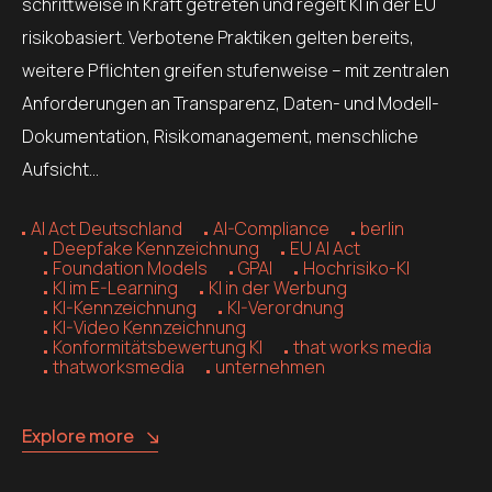
schrittweise in Kraft getreten und regelt KI in der EU
risikobasiert. Verbotene Praktiken gelten bereits,
weitere Pflichten greifen stufenweise – mit zentralen
Anforderungen an Transparenz, Daten- und Modell-
Dokumentation, Risikomanagement, menschliche
Aufsicht…
AI Act Deutschland
AI-Compliance
berlin
Deepfake Kennzeichnung
EU AI Act
Foundation Models
GPAI
Hochrisiko-KI
KI im E-Learning
KI in der Werbung
KI-Kennzeichnung
KI-Verordnung
KI-Video Kennzeichnung
Konformitätsbewertung KI
that works media
thatworksmedia
unternehmen
Explore more