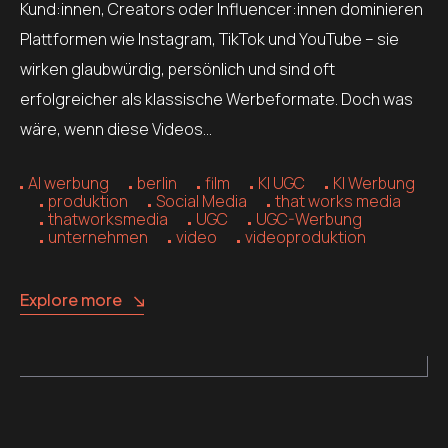
Kund:innen, Creators oder Influencer:innen dominieren
Plattformen wie Instagram, TikTok und YouTube – sie
wirken glaubwürdig, persönlich und sind oft
erfolgreicher als klassische Werbeformate. Doch was
wäre, wenn diese Videos…
AI werbung
berlin
film
KI UGC
KI Werbung
produktion
Social Media
that works media
thatworksmedia
UGC
UGC-Werbung
unternehmen
video
videoproduktion
Explore more