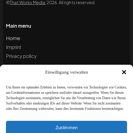
©
That Works Media
2026. All rights reserved.
Main menu
Home
Imprint
Privacy policy
Einwilligung verwalten
Blog
Portfolio
Um Ihnen ein optimales Erlebnis zu bieten, verwenden wir Technologien wie Cookies,
um Geräteinformationen zu speichern und/oder darauf zuzugreifen. Wenn Sie diesen
Technologien zustimmen, ermöglichen Sie uns die Verarbeitung von Daten wie Ihrem
Newsletter
Surfverhalten oder eindeutigen IDs auf dieser Website. Wenn Sie nicht zustimmen
oder Ihre Zustimmung widerrufen, kann dies bestimmte Funktionen beeinträchtigen.
Subscribe to our newsletter to stay up to date and
receive special offers!
Zustimmen