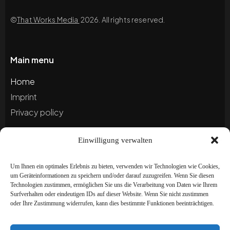
©
That Works Media
2026. All rights reserved.
Main menu
Home
Imprint
Privacy policy
Einwilligung verwalten
Blog
Portfolio
Um Ihnen ein optimales Erlebnis zu bieten, verwenden wir Technologien wie Cookies,
um Geräteinformationen zu speichern und/oder darauf zuzugreifen. Wenn Sie diesen
Technologien zustimmen, ermöglichen Sie uns die Verarbeitung von Daten wie Ihrem
Newsletter
Surfverhalten oder eindeutigen IDs auf dieser Website. Wenn Sie nicht zustimmen
oder Ihre Zustimmung widerrufen, kann dies bestimmte Funktionen beeinträchtigen.
Subscribe to our newsletter to stay up to date and
receive special offers!