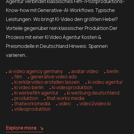
Agentur verbindet klassisches Film-/Postproduktions-
Know-how mit Generative-AI-Workflows. Typische
Leistungen: Wo bringt KI-Video den größten Hebel?
Vorteile gegenüber rein klassischer Produktion Der
Prozess mit einer KI Video Agentur Kosten &
Preismodelle in Deutschland Hinweis: Spannen
variieren…
ai video agency germany
avatar video
berlin
film
generative video ads
ki erklärvideo erstellen lassen
ki video agentur
ki video berlin
ki videoproduktion
ki werbefilm agentur
ki werbung deutschland
produktion
that works media
thatworksmedia
video
video2video ki
videoproduktion
Explore more