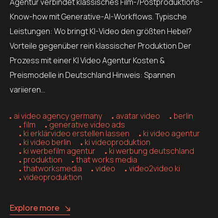
Agentur verbindet klassisches Film-/Postproduktions-
Know-how mit Generative-AI-Workflows. Typische
Leistungen: Wo bringt KI-Video den größten Hebel?
Vorteile gegenüber rein klassischer Produktion Der
Prozess mit einer KI Video Agentur Kosten &
Preismodelle in Deutschland Hinweis: Spannen
variieren…
ai video agency germany
avatar video
berlin
film
generative video ads
ki erklärvideo erstellen lassen
ki video agentur
ki video berlin
ki videoproduktion
ki werbefilm agentur
ki werbung deutschland
produktion
that works media
thatworksmedia
video
video2video ki
videoproduktion
Explore more