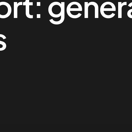
ort:
gener
s