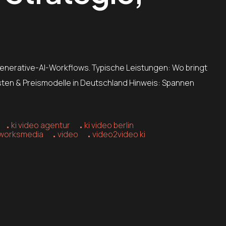
enerative-AI-Workflows. Typische Leistungen: Wo bringt
osten & Preismodelle in Deutschland Hinweis: Spannen
ki video agentur
ki video berlin
tworksmedia
video
video2video ki