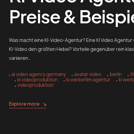
Preise & Beispi
Was macht eine KI-Video-Agentur? Eine KI Video Agentur
KI-Video den größten Hebel? Vorteile gegenüber rein kla
variieren…
ai video agency germany
avatar video
berlin
fi
ki videoproduktion
ki werbefilm agentur
ki wer
videoproduktion
Explore more