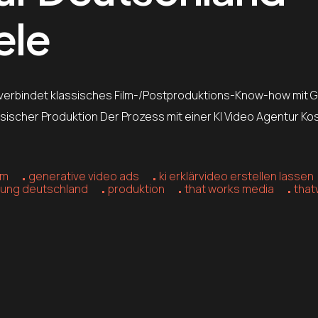
ele
 verbindet klassisches Film-/Postproduktions-Know-how mit G
ssischer Produktion Der Prozess mit einer KI Video Agentur K
lm
generative video ads
ki erklärvideo erstellen lassen
bung deutschland
produktion
that works media
tha