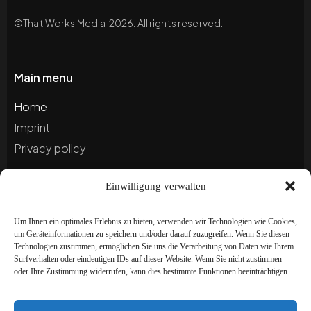
©
That Works Media
2026. All rights reserved.
Main menu
Home
Imprint
Privacy policy
Einwilligung verwalten
Blog
Portfolio
Um Ihnen ein optimales Erlebnis zu bieten, verwenden wir Technologien wie Cookies,
um Geräteinformationen zu speichern und/oder darauf zuzugreifen. Wenn Sie diesen
Technologien zustimmen, ermöglichen Sie uns die Verarbeitung von Daten wie Ihrem
Newsletter
Surfverhalten oder eindeutigen IDs auf dieser Website. Wenn Sie nicht zustimmen
oder Ihre Zustimmung widerrufen, kann dies bestimmte Funktionen beeinträchtigen.
Subscribe to our newsletter to stay up to date and
receive special offers!