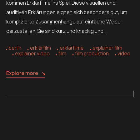
kommen Erklärfilme ins Spiel. Diese visuellen und
auditiven Erklärungen eignen sich besonders gut, um
komplizierte Zusammenhänge auf einfache Weise
darzustellen. Sie sind kurz und knackig und…
berlin
erklärfilm
erklärfilme
explainer film
explainer video
film
film produktion
video
Explore more