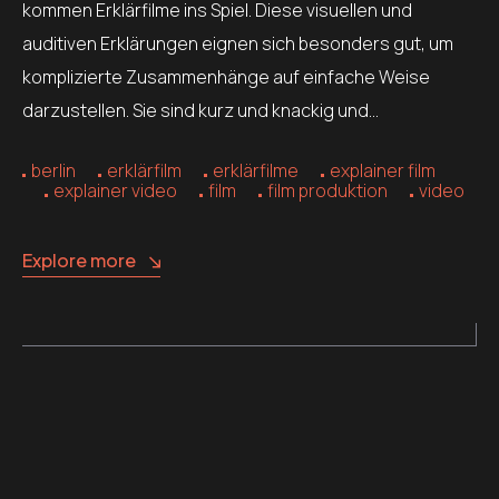
kommen Erklärfilme ins Spiel. Diese visuellen und
auditiven Erklärungen eignen sich besonders gut, um
komplizierte Zusammenhänge auf einfache Weise
darzustellen. Sie sind kurz und knackig und…
berlin
erklärfilm
erklärfilme
explainer film
explainer video
film
film produktion
video
Explore more