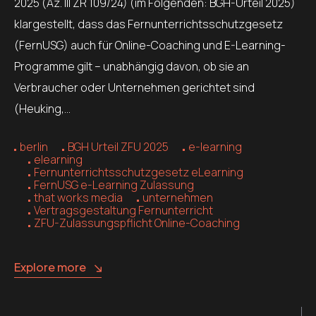
2025 (Az. III ZR 109/24) (im Folgenden: BGH-Urteil 2025)
klargestellt, dass das Fernunterrichtsschutzgesetz
(FernUSG) auch für Online-Coaching und E-Learning-
Programme gilt – unabhängig davon, ob sie an
Verbraucher oder Unternehmen gerichtet sind
(Heuking,…
berlin
BGH Urteil ZFU 2025
e-learning
elearning
Fernunterrichtsschutzgesetz eLearning
FernUSG e-Learning Zulassung
that works media
unternehmen
Vertragsgestaltung Fernunterricht
ZFU-Zulassungspflicht Online-Coaching
Explore more