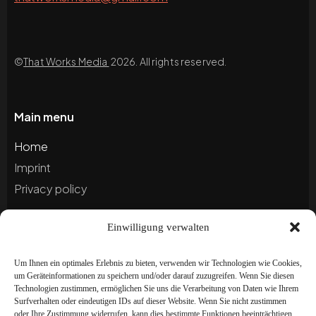
©
That Works Media
2026. All rights reserved.
Main menu
Home
Imprint
Privacy policy
Einwilligung verwalten
Blog
Portfolio
Um Ihnen ein optimales Erlebnis zu bieten, verwenden wir Technologien wie Cookies,
um Geräteinformationen zu speichern und/oder darauf zuzugreifen. Wenn Sie diesen
Technologien zustimmen, ermöglichen Sie uns die Verarbeitung von Daten wie Ihrem
Newsletter
Surfverhalten oder eindeutigen IDs auf dieser Website. Wenn Sie nicht zustimmen
oder Ihre Zustimmung widerrufen, kann dies bestimmte Funktionen beeinträchtigen.