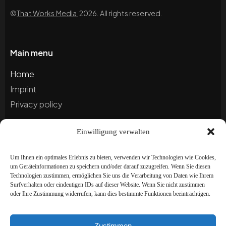
©
That Works Media
2026. All rights reserved.
Main menu
Home
Imprint
Privacy policy
Einwilligung verwalten
Blog
Portfolio
Um Ihnen ein optimales Erlebnis zu bieten, verwenden wir Technologien wie Cookies,
um Geräteinformationen zu speichern und/oder darauf zuzugreifen. Wenn Sie diesen
Technologien zustimmen, ermöglichen Sie uns die Verarbeitung von Daten wie Ihrem
Newsletter
Surfverhalten oder eindeutigen IDs auf dieser Website. Wenn Sie nicht zustimmen
oder Ihre Zustimmung widerrufen, kann dies bestimmte Funktionen beeinträchtigen.
Subscribe to our newsletter to stay up to date and
receive special offers!
Zustimmen