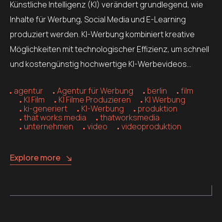
Künstliche Intelligenz (KI) verändert grundlegend, wie
Inhalte für Werbung, Social Media und E-Learning
produziert werden. KI-Werbung kombiniert kreative
Möglichkeiten mit technologischer Effizienz, um schnell
und kostengünstig hochwertige KI-Werbevideos…
agentur
Agentur für Werbung
berlin
film
KI Film
KI Filme Produzieren
KI Werbung
ki-generiert
KI-Werbung
produktion
that works media
thatworksmedia
unternehmen
video
videoproduktion
Explore more