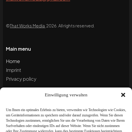
©
That Works Media
2026. All rights reserved.
Main menu
Home
Imprint
Privacy policy
Einwilligung verwalten
Blog
Portfolio
Um Ihnen ein optimales Erlebnis zu bieten, verwenden wir Technologien wie Cookies,
um Geräteinformationen zu speichern und/oder darauf zuzugreifen. Wenn Sie diesen
Technologien zustimmen, ermöglichen Sie uns die Verarbeitung von Daten wie Ihrem
Newsletter
Surfverhalten oder eindeutigen IDs auf dieser Website. Wenn Sie nicht zustimmen
oder Ihre Zustimmung widerrufen, kann dies bestimmte Funktionen beeinträchtigen.