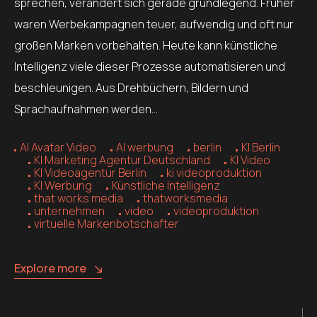
sprechen, verändert sich gerade grundlegend. Früher
waren Werbekampagnen teuer, aufwendig und oft nur
großen Marken vorbehalten. Heute kann künstliche
Intelligenz viele dieser Prozesse automatisieren und
beschleunigen. Aus Drehbüchern, Bildern und
Sprachaufnahmen werden…
AI Avatar Video
AI werbung
berlin
KI Berlin
KI Marketing Agentur Deutschland
KI Video
KI Videoagentur Berlin
ki videoproduktion
KI Werbung
Künstliche Intelligenz
that works media
thatworksmedia
unternehmen
video
videoproduktion
virtuelle Markenbotschafter
Explore more