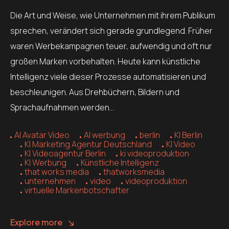
Die Art und Weise, wie Unternehmen mit ihrem Publikum
sprechen, verändert sich gerade grundlegend. Früher
waren Werbekampagnen teuer, aufwendig und oft nur
großen Marken vorbehalten. Heute kann künstliche
Intelligenz viele dieser Prozesse automatisieren und
beschleunigen. Aus Drehbüchern, Bildern und
Sprachaufnahmen werden…
AI Avatar Video
AI werbung
berlin
KI Berlin
KI Marketing Agentur Deutschland
KI Video
KI Videoagentur Berlin
ki videoproduktion
KI Werbung
Künstliche Intelligenz
that works media
thatworksmedia
unternehmen
video
videoproduktion
virtuelle Markenbotschafter
Explore more