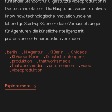
führender Standort für KI-gestützte Videoproduktion in
Deutschland etabliert. Die Hauptstadt vereint kreatives
Know-how, technologische Innovation und eine
lebendige Start-up-Szene – ideale Voraussetzungen
für Agenturen, die künstliche Intelligenz mit
professioneller Filmproduktion verbinden….
berlin
KI Agentur
KI Berlin
KI videos
KI Videos Berlin
Künstliche Intelligenz
produktion
that works media
thatworksmedia
unternehmen
video
videoproduktion
Explore more