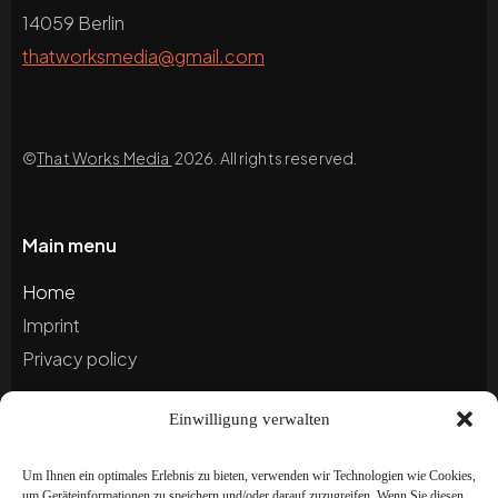
14059 Berlin
thatworksmedia@gmail.com
©
That Works Media
2026. All rights reserved.
Main menu
Home
Imprint
Privacy policy
Einwilligung verwalten
Blog
Portfolio
Um Ihnen ein optimales Erlebnis zu bieten, verwenden wir Technologien wie Cookies,
um Geräteinformationen zu speichern und/oder darauf zuzugreifen. Wenn Sie diesen