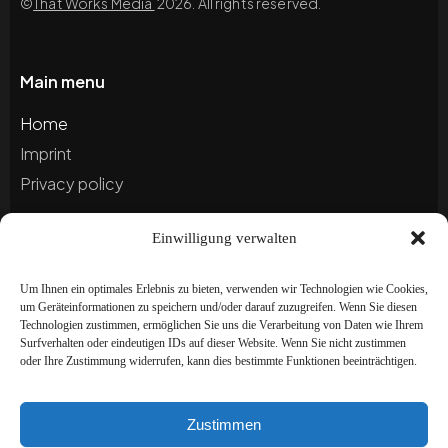
©
That Works Media
2026. All rights reserved.
Main menu
Home
Imprint
Privacy policy
Einwilligung verwalten
Blog
Portfolio
Um Ihnen ein optimales Erlebnis zu bieten, verwenden wir Technologien wie Cookies,
um Geräteinformationen zu speichern und/oder darauf zuzugreifen. Wenn Sie diesen
Technologien zustimmen, ermöglichen Sie uns die Verarbeitung von Daten wie Ihrem
Newsletter
Surfverhalten oder eindeutigen IDs auf dieser Website. Wenn Sie nicht zustimmen
oder Ihre Zustimmung widerrufen, kann dies bestimmte Funktionen beeinträchtigen.
Subscribe to our newsletter to stay up to date and
receive special offers!
Zustimmen