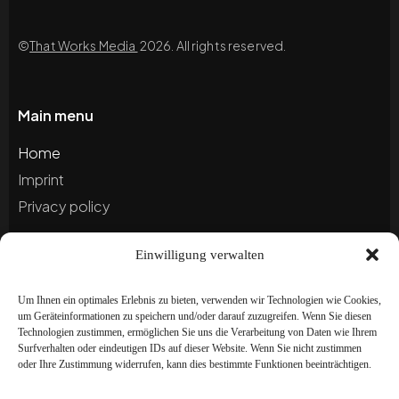
©
That Works Media
2026. All rights reserved.
Main menu
Home
Imprint
Privacy policy
Einwilligung verwalten
Blog
Portfolio
Um Ihnen ein optimales Erlebnis zu bieten, verwenden wir Technologien wie Cookies,
um Geräteinformationen zu speichern und/oder darauf zuzugreifen. Wenn Sie diesen
Technologien zustimmen, ermöglichen Sie uns die Verarbeitung von Daten wie Ihrem
Newsletter
Surfverhalten oder eindeutigen IDs auf dieser Website. Wenn Sie nicht zustimmen
oder Ihre Zustimmung widerrufen, kann dies bestimmte Funktionen beeinträchtigen.
Subscribe to our newsletter to stay up to date and