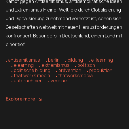
Kampf gegen Antisemitismus, antidemokratische Ideen
und Extremismus In einer Welt, die durch Globalisierung
und Digitalisierung zunehmend vernetzt ist, sehen sich
Gesellschaften weltweit mit neuen Herausforderungen
konfrontiert. Besonders in Deutschland, einem Land mit
einer tief…
antisemitismus
berlin
bildung
e-learning
elearning
extremismus
politisch
politische bildung
prävention
produktion
that works media
thatworksmedia
unternehmen
vereine
Explore more