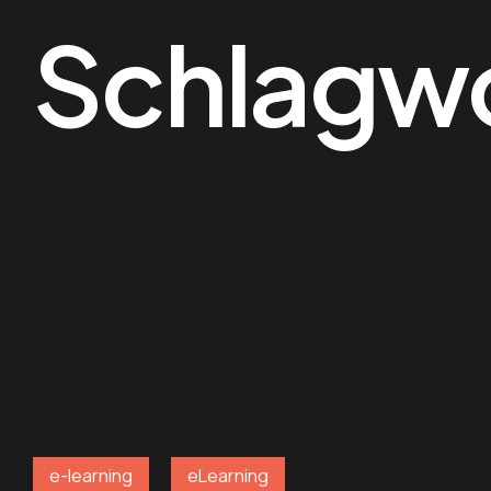
Schlagw
e-learning
eLearning