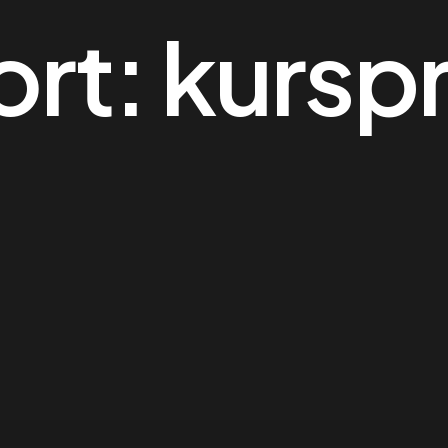
ort:
kursp