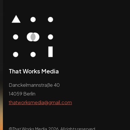
That Works Media
Danckelmannstraße 40
14059 Berlin
thatworksmedia@gmail.com
©
That Works Media
2026. All rights reserved.