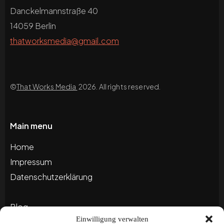
Danckelmannstraße 40
14059 Berlin
thatworksmedia@gmail.com
©
That Works Media
2026. All rights reserved.
Main menu
Home
Impressum
Datenschutzerklärung
Blog
Einwilligung verwalten
Portfolio