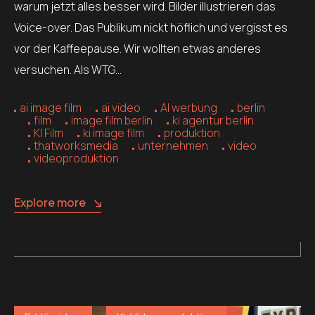
warum jetzt alles besser wird. Bilder illustrieren das
Voice-over. Das Publikum nickt höflich und vergisst es
vor der Kaffeepause. Wir wollten etwas anderes
versuchen. Als WTG…
ai image film
ai video
AI werbung
berlin
film
image film berlin
ki agentur berlin
KI Film
ki image film
produktion
thatworksmedia
unternehmen
video
videoproduktion
Explore more