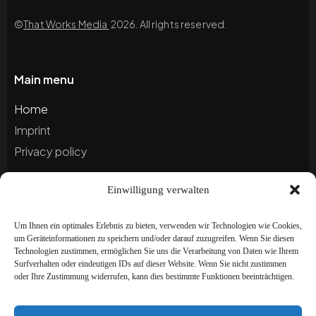
©
That Works Media
2026. All rights reserved.
Main menu
Home
Imprint
Privacy policy
Einwilligung verwalten
Blog
Portfolio
Um Ihnen ein optimales Erlebnis zu bieten, verwenden wir Technologien wie Cookies,
um Geräteinformationen zu speichern und/oder darauf zuzugreifen. Wenn Sie diesen
Technologien zustimmen, ermöglichen Sie uns die Verarbeitung von Daten wie Ihrem
Newsletter
Surfverhalten oder eindeutigen IDs auf dieser Website. Wenn Sie nicht zustimmen
oder Ihre Zustimmung widerrufen, kann dies bestimmte Funktionen beeinträchtigen.
Subscribe to our newsletter to stay up to date and
receive special offers!