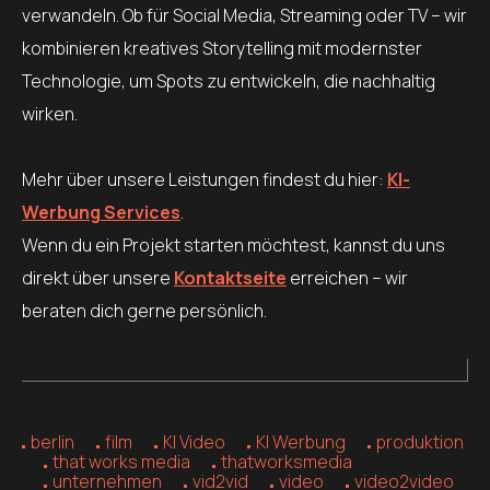
verwandeln. Ob für Social Media, Streaming oder TV – wir
kombinieren kreatives Storytelling mit modernster
Technologie, um Spots zu entwickeln, die nachhaltig
wirken.
Mehr über unsere Leistungen findest du hier:
KI-
Werbung Services
.
Wenn du ein Projekt starten möchtest, kannst du uns
direkt über unsere
Kontaktseite
erreichen – wir
beraten dich gerne persönlich.
berlin
film
KI Video
KI Werbung
produktion
that works media
thatworksmedia
unternehmen
vid2vid
video
video2video