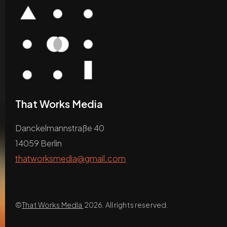
That Works Media
Danckelmannstraße 40
14059 Berlin
thatworksmedia@gmail.com
©
That Works Media
2026. All rights reserved.