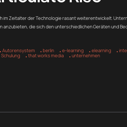
ich im Zeitalter der Technologie rasant weiterentwickelt. Un
ten anzubieten, die sich den unterschiedlichen Geräten und B
Autorensystem
berlin
e-learning
elearning
int
Schulung
that works media
unternehmen