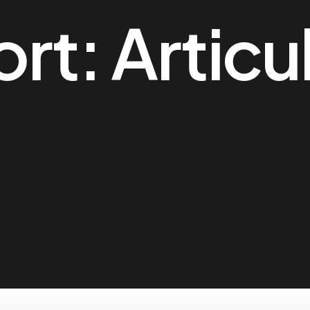
ort:
Articu