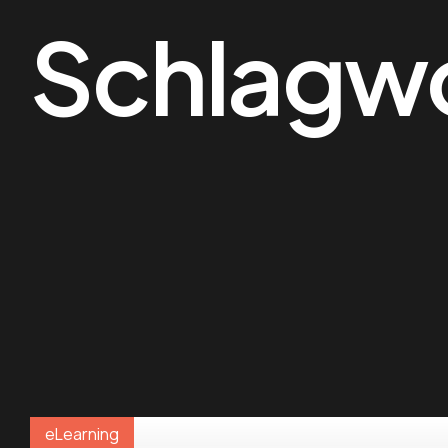
Schlagw
eLearning