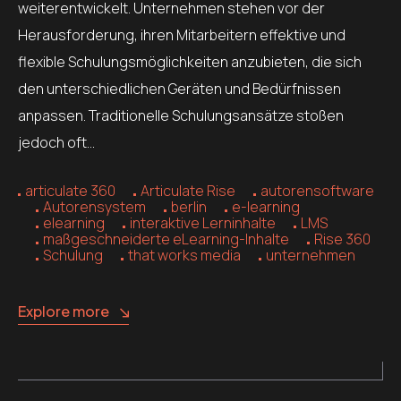
weiterentwickelt. Unternehmen stehen vor der
Herausforderung, ihren Mitarbeitern effektive und
flexible Schulungsmöglichkeiten anzubieten, die sich
den unterschiedlichen Geräten und Bedürfnissen
anpassen. Traditionelle Schulungsansätze stoßen
jedoch oft…
articulate 360
Articulate Rise
autorensoftware
Autorensystem
berlin
e-learning
elearning
interaktive Lerninhalte
LMS
maßgeschneiderte eLearning-Inhalte
Rise 360
Schulung
that works media
unternehmen
Explore more