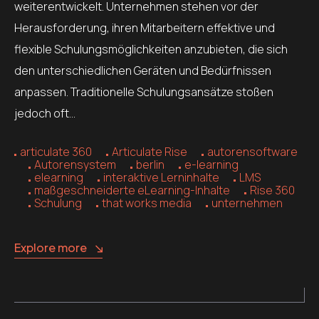
weiterentwickelt. Unternehmen stehen vor der
Herausforderung, ihren Mitarbeitern effektive und
flexible Schulungsmöglichkeiten anzubieten, die sich
den unterschiedlichen Geräten und Bedürfnissen
anpassen. Traditionelle Schulungsansätze stoßen
jedoch oft…
articulate 360
Articulate Rise
autorensoftware
Autorensystem
berlin
e-learning
elearning
interaktive Lerninhalte
LMS
maßgeschneiderte eLearning-Inhalte
Rise 360
Schulung
that works media
unternehmen
Explore more