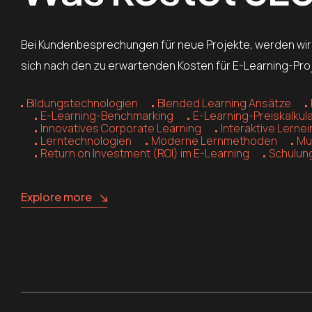
Bei Kundenbesprechungen für neue Projekte, werden wir 
sich nach den zu erwartenden Kosten für E-Learning-Pro
Bildungstechnologien
Blended Learning Ansätze
E-Learning-Benchmarking
E-Learning-Preiskalkul
Innovatives Corporate Learning
Interaktive Lerne
Lerntechnologien
Moderne Lernmethoden
Mu
Return on Investment (ROI) im E-Learning
Schulun
Explore more