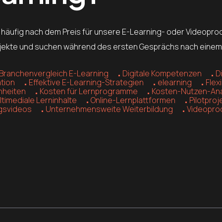
häufig nach dem Preis für unsere E-Learning- oder Videopro
jekte und suchen während des ersten Gesprächs nach einem gr
Branchenvergleich E-Learning
Digitale Kompetenzen
D
ation
Effektive E-Learning-Strategien
elearning
Flex
inheiten
Kosten für Lernprogramme
Kosten-Nutzen-Ana
ltimediale Lerninhalte
Online-Lernplattformen
Pilotproj
gsvideos
Unternehmensweite Weiterbildung
Videopro