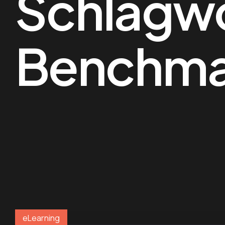
Schlagw
Benchma
eLearning