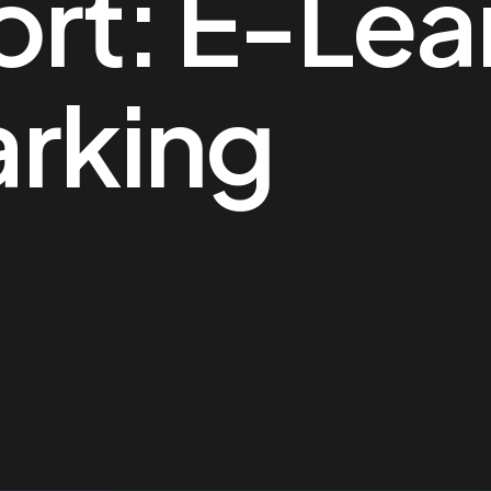
ort:
E-Lea
rking