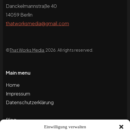
Danckelmannstraße 40
14059 Berlin
thatworksmedia@gmail.com
©
That Works Media
2026. All rights reserved.
Main menu
Home
Impressum
Datenschutzerklärung
Blog
Einwilligung verwalten
Portfolio