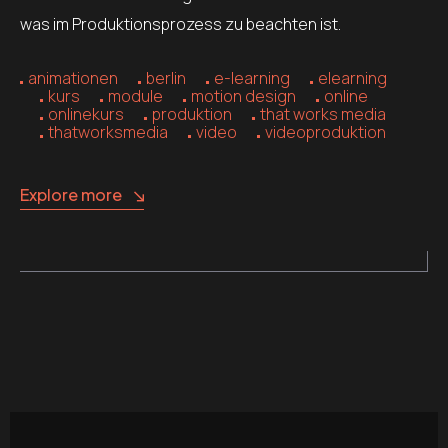
was im Produktionsprozess zu beachten ist.
animationen
berlin
e-learning
elearning
kurs
module
motion design
online
onlinekurs
produktion
that works media
thatworksmedia
video
videoproduktion
Explore more