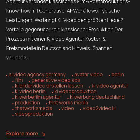
Agentur verbindet klassisches Film-/Postproduktions-
Know-how mit Generative-AI-Workflows. Typische
Leistungen: Wo bringt KI-Video den größten Hebel?
Vorteile gegenüber rein klassischer Produktion Der
Prozess mit einer KI Video Agentur Kosten &
Preismodelle in Deutschland Hinweis: Spannen
variieren…
ai video agency germany
avatar video
berlin
film
generative video ads
ki erklärvideo erstellen lassen
ki video agentur
ki video berlin
ki videoproduktion
ki werbefilm agentur
ki werbung deutschland
produktion
that works media
thatworksmedia
video
video2video ki
videoproduktion
Explore more