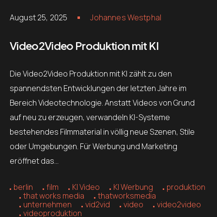
August 25, 2025
Johannes Westphal
Video2Video Produktion mit KI
Die Video2Video Produktion mit KI zählt zu den
spannendsten Entwicklungen der letzten Jahre im
Bereich Videotechnologie. Anstatt Videos von Grund
auf neu zu erzeugen, verwandeln KI-Systeme
bestehendes Filmmaterial in völlig neue Szenen, Stile
oder Umgebungen. Für Werbung und Marketing
eröffnet das…
berlin
film
KI Video
KI Werbung
produktion
that works media
thatworksmedia
unternehmen
vid2vid
video
video2video
videoproduktion