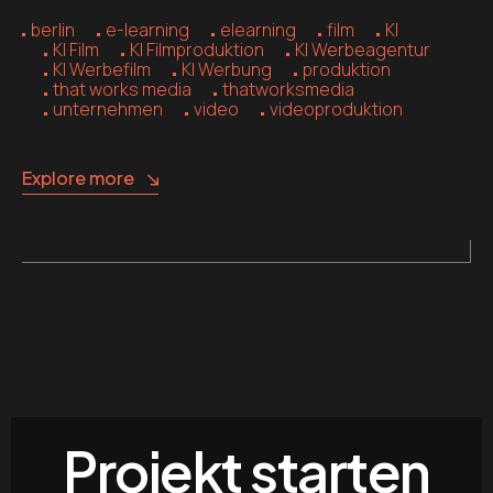
berlin
e-learning
elearning
film
KI
KI Film
KI Filmproduktion
KI Werbeagentur
KI Werbefilm
KI Werbung
produktion
that works media
thatworksmedia
unternehmen
video
videoproduktion
Explore more
Projekt starten