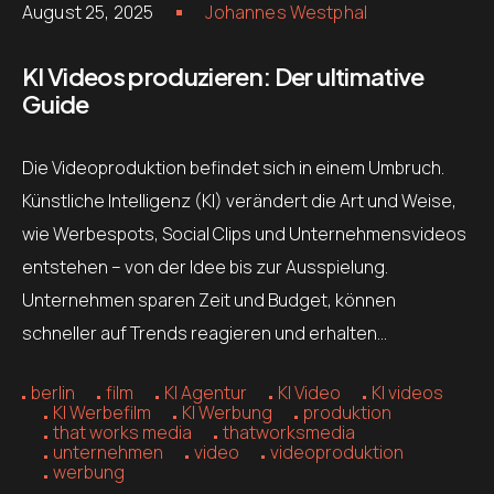
August 25, 2025
Johannes Westphal
KI Videos produzieren: Der ultimative
Guide
Die Videoproduktion befindet sich in einem Umbruch.
Künstliche Intelligenz (KI) verändert die Art und Weise,
wie Werbespots, Social Clips und Unternehmensvideos
entstehen – von der Idee bis zur Ausspielung.
Unternehmen sparen Zeit und Budget, können
schneller auf Trends reagieren und erhalten…
berlin
film
KI Agentur
KI Video
KI videos
KI Werbefilm
KI Werbung
produktion
that works media
thatworksmedia
unternehmen
video
videoproduktion
werbung