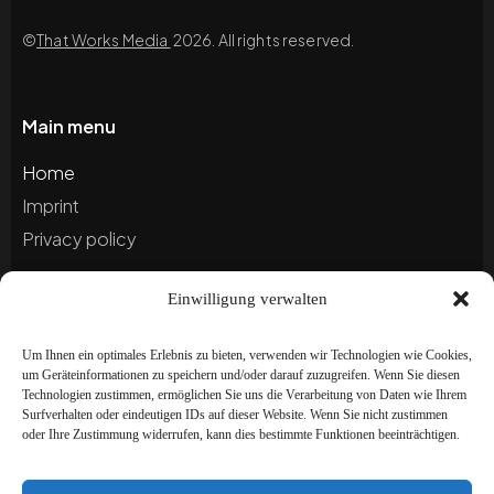
©
That Works Media
2026. All rights reserved.
Main menu
Home
Imprint
Privacy policy
Einwilligung verwalten
Blog
Portfolio
Um Ihnen ein optimales Erlebnis zu bieten, verwenden wir Technologien wie Cookies,
um Geräteinformationen zu speichern und/oder darauf zuzugreifen. Wenn Sie diesen
Technologien zustimmen, ermöglichen Sie uns die Verarbeitung von Daten wie Ihrem
Newsletter
Surfverhalten oder eindeutigen IDs auf dieser Website. Wenn Sie nicht zustimmen
oder Ihre Zustimmung widerrufen, kann dies bestimmte Funktionen beeinträchtigen.
Subscribe to our newsletter to stay up to date and
receive special offers!