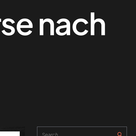
se nach
Search