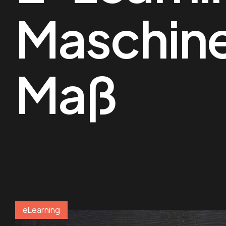
Maschine
Maß
eLearning