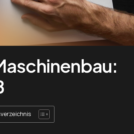
 Maschinenbau:
ß
sverzeichnis