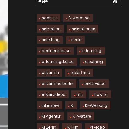
agentur
AI werbung
animation
animationen
anleitung
berlin
berliner messe
e-learning
e-learning-kurse
elearning
erklärfilm
erklärfilme
erklärfilme berlin
erklärvideo
erklärvideos
film
how to
interview
KI
KI-Werbung
KI Agentur
KI Avatare
KI Berlin
KI Film
KI Video