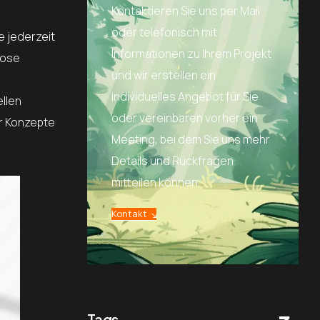
Kontaktieren Sie uns per Mail
oder telefonisch mit
e jederzeit
Informationen zu Ihrem Projekt
lose
und wir erstellen ein
individuelles Angebot für Sie
ellen
oder vereinbaren vorher ein
er Konzepte
Meeting, bei dem Sie uns mehr
Details und Rückfragen
mitteilen können.
Kontakt
Tags