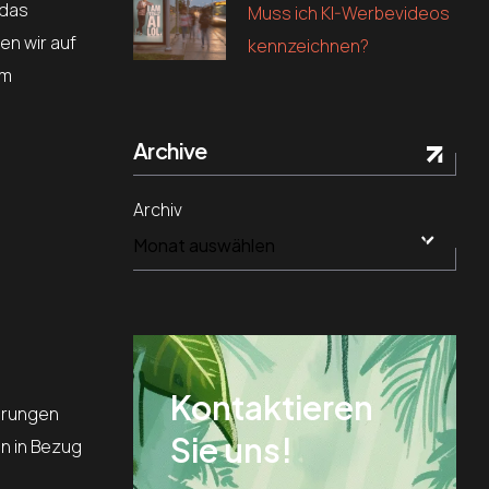
 das
Muss ich KI-Werbevideos
en wir auf
kennzeichnen?
em
Archive
Archiv
Kontaktieren
ahrungen
Sie uns!
n in Bezug