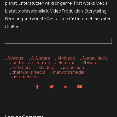
planst, unterstützen wir dich gerne. That Works Media
bietet professionelle KI Video Produktion, Storytelling
Beratung und visuelle Gestaltung für Unternehmen aller
Größen.
AI Avatar
AI Avatare
AI Videos
Avatarvideos
berlin
e-learning
elearning
KI Avatar
KI Avatare
KI videos
produktion
that works media
thatworksmedia
unternehmen
Leave a Comment