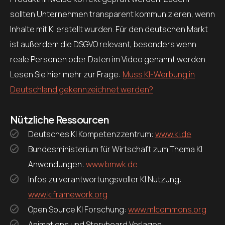
sollten Unternehmen transparent kommunizieren, wenn
Inhalte mit KI erstellt wurden. Für den deutschen Markt
ist außerdem die DSGVO relevant, besonders wenn
reale Personen oder Daten im Video genannt werden.
Lesen Sie hier mehr zur Frage:
Muss KI-Werbung in
Deutschland gekennzeichnet werden?
Nützliche Ressourcen
Deutsches KI Kompetenzzentrum:
www.ki.de
Bundesministerium für Wirtschaft zum Thema KI
Anwendungen:
www.bmwk.de
Infos zu verantwortungsvoller KI Nutzung:
www.kiframework.org
Open Source KI Forschung:
www.mlcommons.org
Animations und Storyboard Vorlagen: