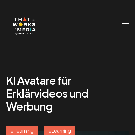
KI Avatare für
Erklärvideos und
Werbung
e-learning
eLearning