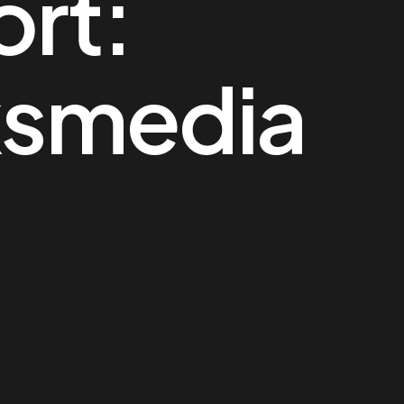
rt:
ksmedia