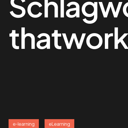
Schlagwo
thatwor
e-learning
eLearning