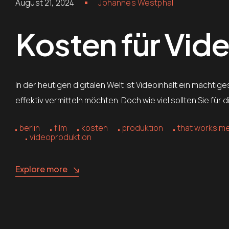
August 21, 2024
Johannes Westphal
Kosten für Vid
In der heutigen digitalen Welt ist Videoinhalt ein mächt
effektiv vermitteln möchten. Doch wie viel sollten Sie fü
berlin
film
kosten
produktion
that works m
videoproduktion
Explore more