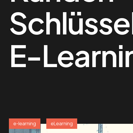
Schlüsse
E-Learni
e-learning
eLearning