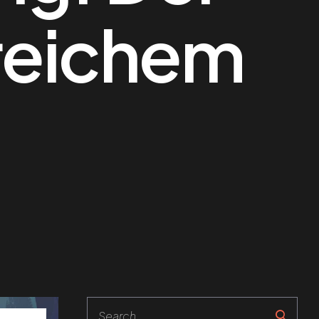
greichem
Search