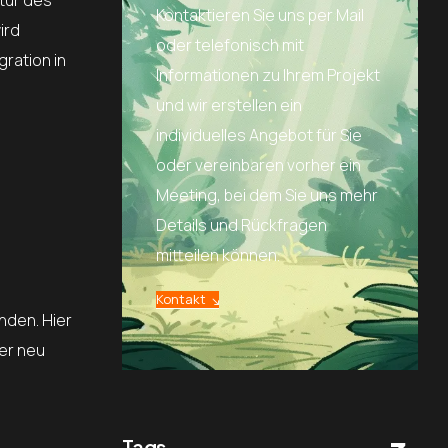
Kontaktieren Sie uns per Mail
ird
oder telefonisch mit
ration in
Informationen zu Ihrem Projekt
und wir erstellen ein
individuelles Angebot für Sie
oder vereinbaren vorher ein
Meeting, bei dem Sie uns mehr
Details und Rückfragen
mitteilen können.
Kontakt
nden. Hier
der neu
Tags