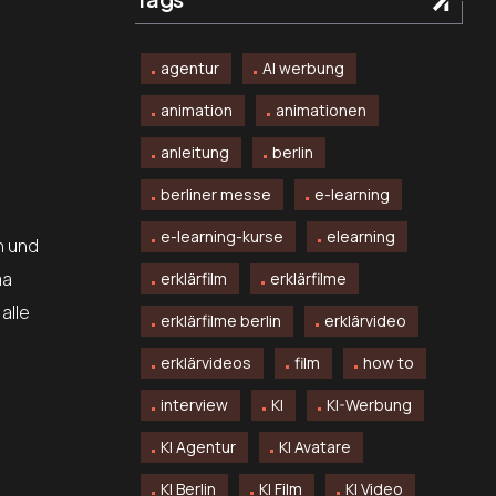
agentur
AI werbung
animation
animationen
anleitung
berlin
berliner messe
e-learning
e-learning-kurse
elearning
n und
ma
erklärfilm
erklärfilme
alle
erklärfilme berlin
erklärvideo
erklärvideos
film
how to
interview
KI
KI-Werbung
KI Agentur
KI Avatare
KI Berlin
KI Film
KI Video