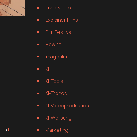
Erklärvideo
Explainer Films
Film Festival
How to
Imagefilm
KI
KI-Tools
KI-Trends
KI-Videoproduktion
KI-Werbung
eich
E-
Marketing