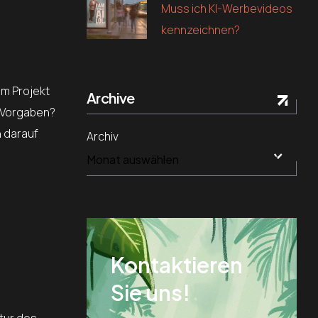
Muss ich KI-Werbevideos
kennzeichnen?
em Projekt
Archive
e-Vorgaben?
n darauf
Archiv
Kontaktieren
Sie uns!
tur des