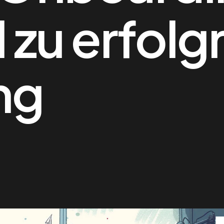
l zu erfol
ng