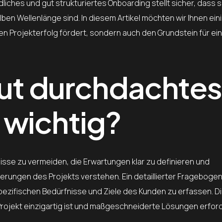
iches und gut strukturiertes Onboarding stellt sicher, dass 
ben Wellenlänge sind. In diesem Artikel möchten wir Ihnen ein
den Projekterfolg fördert, sondern auch den Grundstein für ei
gut durchdachtes
 wichtig?
nisse zu vermeiden, die Erwartungen klar zu definieren und
rderungen des Projekts verstehen. Ein detaillierter Fragebogen
pezifischen Bedürfnisse und Ziele des Kunden zu erfassen. Di
rojekt einzigartig ist und maßgeschneiderte Lösungen erford