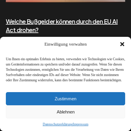
Welche Bußgelder können durch den EU AI
Act drohen?
Einwilligung verwalten
Bei Verstößen gegen die Transparenz- und
Kennzeichnungspflichten des EU AI Act drohen laut
Um Ihnen ein optimales Erlebnis zu bieten, verwenden wir Technologien wie Cookies,
Artikel 99 der Verordnung (EU) 2024/1689 Bußgelder
um Geräteinformationen zu speichern und/oder darauf zuzugreifen. Wenn Sie diesen
Technologien zustimmen, ermöglichen Sie uns die Verarbeitung von Daten wie Ihrem
von b
Surfverhalten oder eindeutigen IDs auf dieser Website. Wenn Sie nicht zustimmen
oder Ihre Zustimmung widerrufen, kann dies bestimmte Funktionen beeinträchtigen.
Zustimmen
Ablehnen
Datenschutzerklärung
Impressum