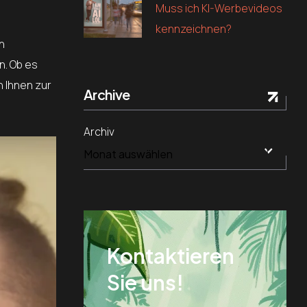
Muss ich KI-Werbevideos
kennzeichnen?
n
n. Ob es
 Ihnen zur
Archive
Archiv
Kontaktieren
Sie uns!