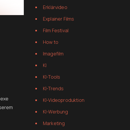
Erklärvideo
Explainer Films
Film Festival
How to
Imagefilm
KI
KI-Tools
KI-Trends
lexe
KI-Videoproduktion
nserem
KI-Werbung
Marketing