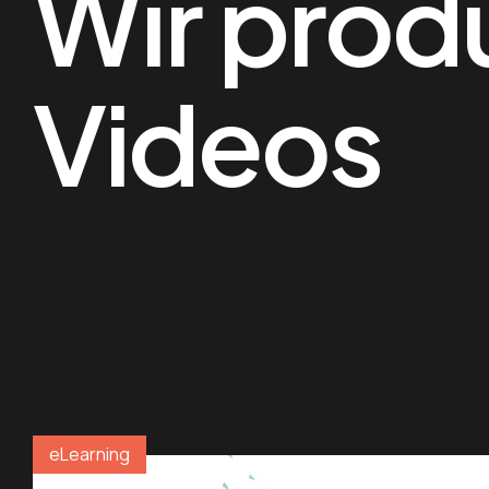
Wir prod
Videos
eLearning