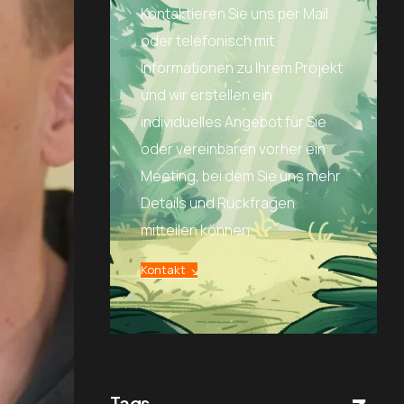
Kontaktieren Sie uns per Mail
oder telefonisch mit
Informationen zu Ihrem Projekt
und wir erstellen ein
individuelles Angebot für Sie
oder vereinbaren vorher ein
Meeting, bei dem Sie uns mehr
Details und Rückfragen
mitteilen können.
Kontakt
Tags