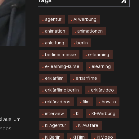
agentur
AI werbung
animation
animationen
anleitung
berlin
berliner messe
e-learning
e-learning-kurse
elearning
erklärfilm
erklärfilme
erklärfilme berlin
erklärvideo
erklärvideos
film
how to
interview
KI
KI-Werbung
l aus, um
KI Agentur
KI Avatare
hendes
KI Berlin
KI Film
KI Video