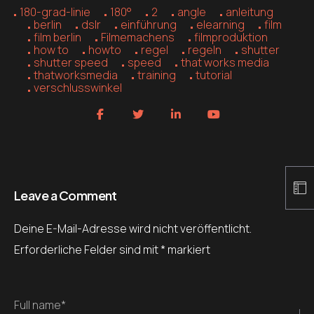
180-grad-linie
180°
2
angle
anleitung
berlin
dslr
einführung
elearning
film
film berlin
Filmemachens
filmproduktion
how to
howto
regel
regeln
shutter
shutter speed
speed
that works media
thatworksmedia
training
tutorial
verschlusswinkel
Leave a Comment
Deine E-Mail-Adresse wird nicht veröffentlicht.
Erforderliche Felder sind mit
*
markiert
Full name*