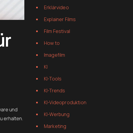
Erklärvideo
Explainer Films
Film Festival
ür
How to
Imagefilm
KI
KI-Tools
KI-Trends
KI-Videoproduktion
ware und
KI-Werbung
u erhalten.
Marketing