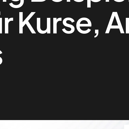
ür Kurse, 
s