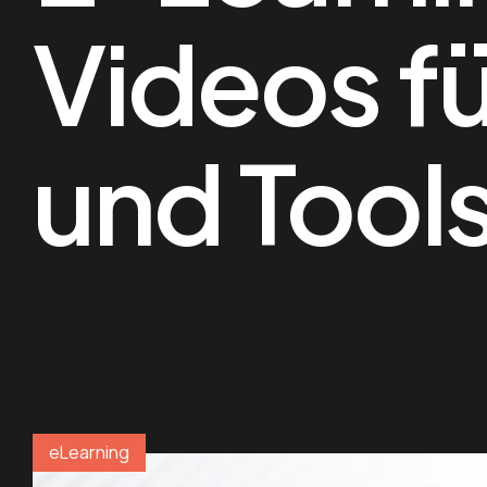
Videos f
und Tool
eLearning