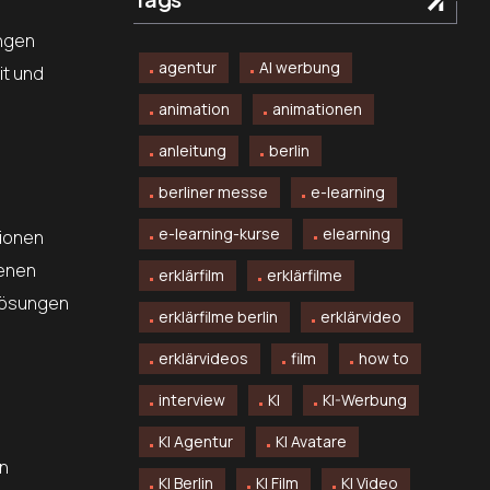
ungen
agentur
AI werbung
it und
animation
animationen
anleitung
berlin
berliner messe
e-learning
e-learning-kurse
elearning
tionen
zenen
erklärfilm
erklärfilme
mlösungen
erklärfilme berlin
erklärvideo
erklärvideos
film
how to
interview
KI
KI-Werbung
KI Agentur
KI Avatare
en
KI Berlin
KI Film
KI Video