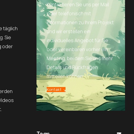
Kontaktieren Sie uns per Mail
oder telefonisch mit
Informationen zu Ihrem Projekt
 täglich
und wir erstellen ein
. Sie
individuelles Angebot für Sie
g oder
oder vereinbaren vorher ein
Meeting, bei dem Sie uns mehr
Details und Rückfragen
mitteilen können.
Kontakt
werden
 Videos
.
Tags