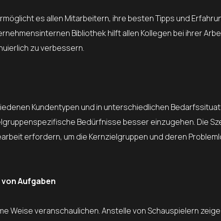
möglicht es allen Mitarbeitern, ihre besten Tipps und Erfahr
ehmensinternen Bibliothek hilft allen Kollegen bei ihrer Arbe
uierlich zu verbessern.
hiedenen Kundentypen und in unterschiedlichen Bedarfssitua
zielgruppenspezifische Bedürfnisse besser einzugehen. Die S
chearbeit erfordern, um die Kernzielgruppen und deren Proble
g von Aufgaben
e Weise veranschaulichen. Anstelle von Schauspielern zeig