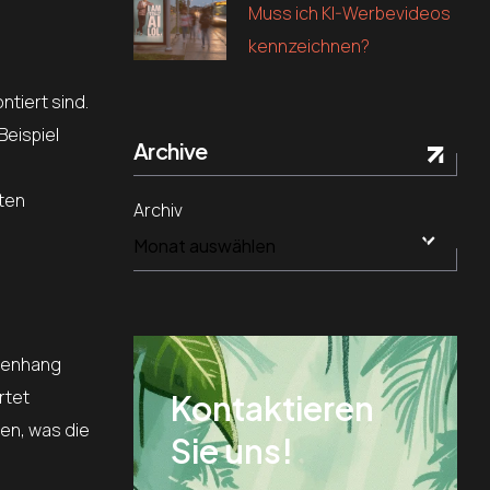
Muss ich KI-Werbevideos
kennzeichnen?
tiert sind.
Beispiel
Archive
ten
Archiv
mmenhang
rtet
Kontaktieren
en, was die
Sie uns!